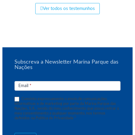
Ver todos os testemunhos
Subscreva a Newsletter Marina Parque das
Nações
Subscrição
de
Email
*
Newsletter
Consinto expressamente o envio de comunicações
informativas e de marketing por parte da Marina Parque das
Nações, S.A., sendo do meu conhecimento que posso retirar o
meu consentimento a qualquer momento, nos termos
definidos na Política de Privacidade *