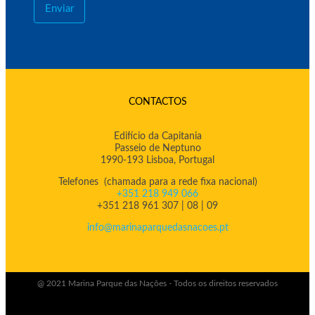
Enviar
CONTACTOS
Edifício da Capitania
Passeio de Neptuno
1990-193 Lisboa, Portugal
Telefones (chamada para a rede fixa nacional)
+351 218 949 066
+351 218 961 307 | 08 | 09
info@marinaparquedasnacoes.pt
@ 2021 Marina Parque das Nações - Todos os direitos reservados