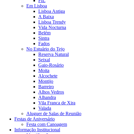
FIL
Em Lisboa
Lisboa Antiga
A Baixa
Lisboa Trendy
Vida Nocturna
Belém
Sintra
Fados
No Estuário do Tejo
Reserva Natural
Seixal
Gaio-Rosário
Moita
Alcochete
Montijo
Barreiro
Alhos Vedros
Alhandra
Vila Franca de Xira
Valada
Aluguer de Salas de Reunião
Festas de Aniversário
Festa com Canoagem
Informação Institucional