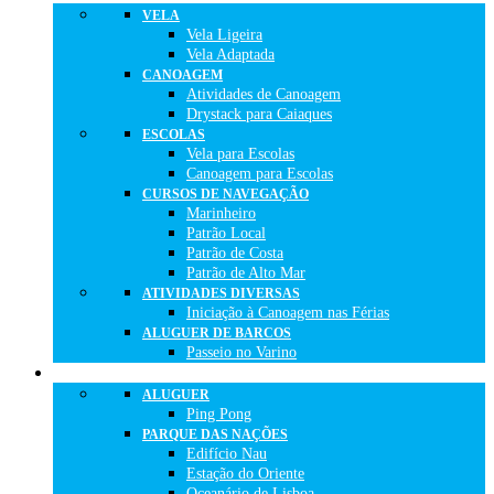
VELA
Vela Ligeira
Vela Adaptada
CANOAGEM
Atividades de Canoagem
Drystack para Caiaques
ESCOLAS
Vela para Escolas
Canoagem para Escolas
CURSOS DE NAVEGAÇÃO
Marinheiro
Patrão Local
Patrão de Costa
Patrão de Alto Mar
ATIVIDADES DIVERSAS
Iniciação à Canoagem nas Férias
ALUGUER DE BARCOS
Passeio no Varino
O QUE FAZER
ALUGUER
Ping Pong
PARQUE DAS NAÇÕES
Edifício Nau
Estação do Oriente
Oceanário de Lisboa