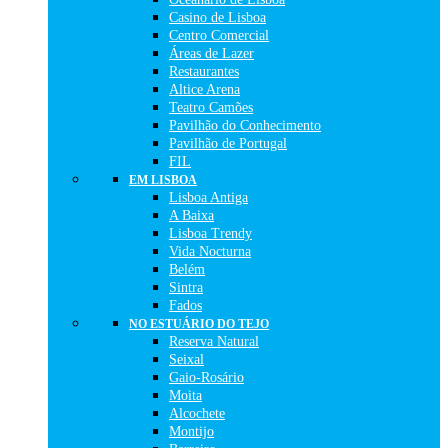
Casino de Lisboa
Centro Comercial
Áreas de Lazer
Restaurantes
Altice Arena
Teatro Camões
Pavilhão do Conhecimento
Pavilhão de Portugal
FIL
EM LISBOA
Lisboa Antiga
A Baixa
Lisboa Trendy
Vida Nocturna
Belém
Sintra
Fados
NO ESTUÁRIO DO TEJO
Reserva Natural
Seixal
Gaio-Rosário
Moita
Alcochete
Montijo