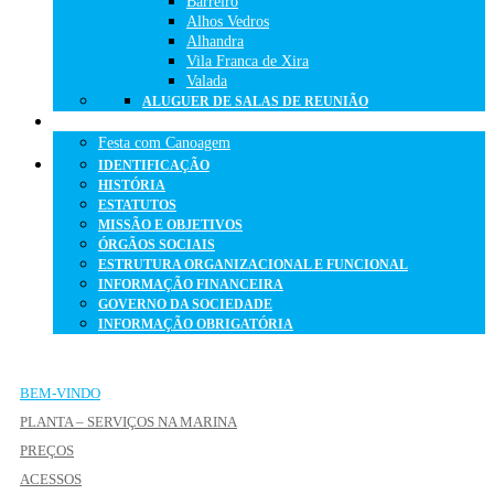
Barreiro
Alhos Vedros
Alhandra
Vila Franca de Xira
Valada
ALUGUER DE SALAS DE REUNIÃO
FESTAS DE ANIVERSÁRIO
Festa com Canoagem
IDENTIFICAÇÃO
HISTÓRIA
ESTATUTOS
MISSÃO E OBJETIVOS
ÓRGÃOS SOCIAIS
ESTRUTURA ORGANIZACIONAL E FUNCIONAL
INFORMAÇÃO FINANCEIRA
GOVERNO DA SOCIEDADE
INFORMAÇÃO OBRIGATÓRIA
BEM-VINDO
PLANTA – SERVIÇOS NA MARINA
PREÇOS
ACESSOS