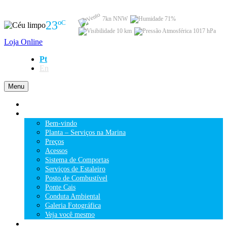
7kn NNW
71%
23
º
C
10 km
1017 hPa
Loja Online
Pt
En
Menu
HOME
A MARINA
Bem-vindo
Planta – Serviços na Marina
Preços
Acessos
Sistema de Comportas
Serviços de Estaleiro
Posto de Combustível
Ponte Cais
Conduta Ambiental
Galeria Fotográfica
Veja você mesmo
ACTIVIDADES NÁUTICAS