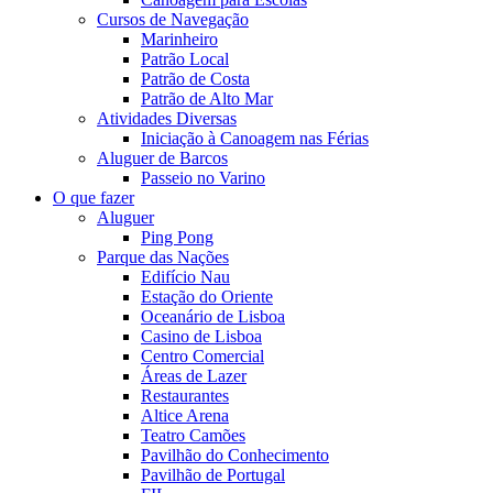
Cursos de Navegação
Marinheiro
Patrão Local
Patrão de Costa
Patrão de Alto Mar
Atividades Diversas
Iniciação à Canoagem nas Férias
Aluguer de Barcos
Passeio no Varino
O que fazer
Aluguer
Ping Pong
Parque das Nações
Edifício Nau
Estação do Oriente
Oceanário de Lisboa
Casino de Lisboa
Centro Comercial
Áreas de Lazer
Restaurantes
Altice Arena
Teatro Camões
Pavilhão do Conhecimento
Pavilhão de Portugal