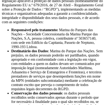
legislação aplicável à proteção de dados pessoais (nomeadamente do
Regulamento EU n.º 679/2016, de 27 de Abril – Regulamento Geral
sobre a Proteção de Dados / “RGPD”), implementando as medidas
técnicas e organizativas adequadas a garantir a confidencialidade,
integridade e disponibilidade dos seus dados pessoais, e de acordo
com as seguintes condições:
Responsável pelo tratamento:
Marina do Parques das
Nações – Sociedade Concessionaria da Marina Parque das
Nações, S.A, pessoa coletiva, contribuinte nº 503657140,
com sede em Edifício da Capitania, Passeio de Neptuno,
1990-193 Lisboa.
Destinatário dos Dados
: Marina do Parque das Nações. Sem
prejuízo, os dados pessoais poderão ser partilhados, quando
apropriado e em conformidade com a legislação em vigor,
com entidades a quem os dados devam ser comunicados por
imposição legal (nomeadamente Autoridades Marítima,
Aduaneira e Serviço de Estrangeiros e Fronteiras), e terceiros
prestadores de serviços que desempenhem funções em nome
da MPN (entidades subcontratadas) mediante a celebração de
contrato escrito que preveja o cumprimento de todos
requisitos legais decorrentes do RGPD.
Conservação dos dados pessoais
: os dados pessoais
recolhidos serão conservados apenas durante o período que
for necessário à finalidade para o qual são recolhidos ou, se