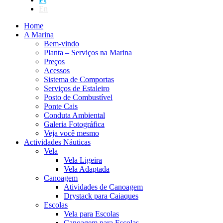
En
Home
A Marina
Bem-vindo
Planta – Serviços na Marina
Preços
Acessos
Sistema de Comportas
Serviços de Estaleiro
Posto de Combustível
Ponte Cais
Conduta Ambiental
Galeria Fotográfica
Veja você mesmo
Actividades Náuticas
Vela
Vela Ligeira
Vela Adaptada
Canoagem
Atividades de Canoagem
Drystack para Caiaques
Escolas
Vela para Escolas
Canoagem para Escolas