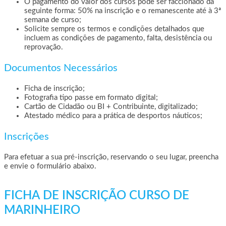
O pagamento do valor dos cursos pode ser faccionado da
seguinte forma: 50% na inscrição e o remanescente até à 3ª
semana de curso;
Solicite sempre os termos e condições detalhados que
incluem as condições de pagamento, falta, desistência ou
reprovação.
Documentos Necessários
Ficha de inscrição;
Fotografia tipo passe em formato digital;
Cartão de Cidadão ou BI + Contribuinte, digitalizado;
Atestado médico para a prática de desportos náuticos;
Inscrições
Para efetuar a sua pré-inscrição, reservando o seu lugar, preencha
e envie o formulário abaixo.
Ficha
de
FICHA DE INSCRIÇÃO CURSO DE
Inscrição
MARINHEIRO
Cursos
de