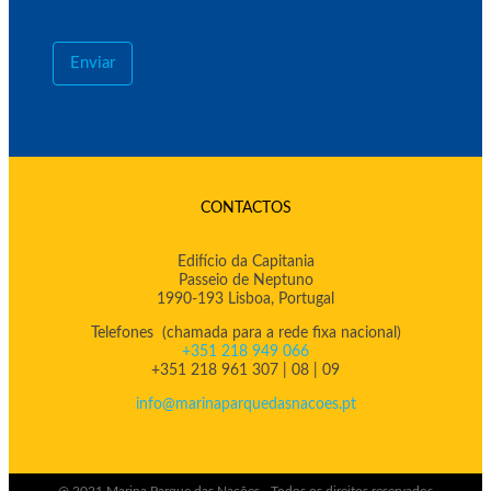
Enviar
CONTACTOS
Edifício da Capitania
Passeio de Neptuno
1990-193 Lisboa, Portugal
Telefones (chamada para a rede fixa nacional)
+351 218 949 066
+351 218 961 307 | 08 | 09
info@marinaparquedasnacoes.pt