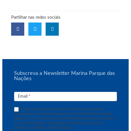
Partilhar nas redes sociais
Subscreva a Newsletter Marina Parque das
Nações
Subscrição
de
Email
*
Newsletter
Consinto expressamente o envio de comunicações
informativas e de marketing por parte da Marina Parque das
Nações, S.A., sendo do meu conhecimento que posso retirar o
meu consentimento a qualquer momento, nos termos
definidos na Política de Privacidade *