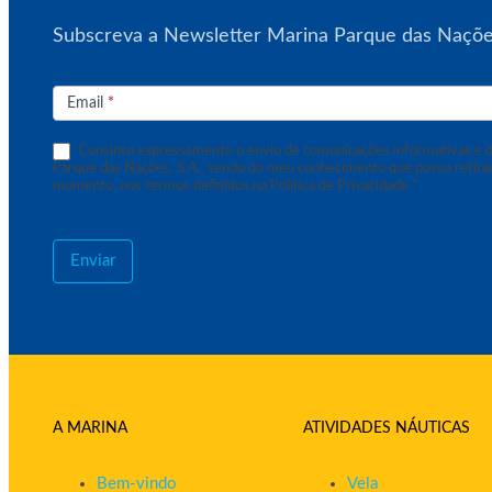
Subscreva a Newsletter Marina Parque das Naçõ
Subscrição
de
Email
*
Newsletter
Consinto expressamente o envio de comunicações informativas e d
Parque das Nações, S.A., sendo do meu conhecimento que posso retira
momento, nos termos definidos na Política de Privacidade *
Enviar
A MARINA
ATIVIDADES NÁUTICAS
Bem-vindo
Vela