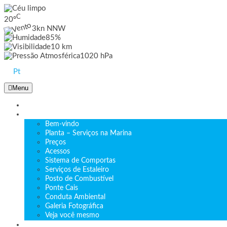
C
20
º
3kn NNW
85%
10 km
1020 hPa
Pt
Menu
HOME
A MARINA
Bem-vindo
Planta – Serviços na Marina
Preços
Acessos
Sistema de Comportas
Serviços de Estaleiro
Posto de Combustível
Ponte Cais
Conduta Ambiental
Galeria Fotográfica
Veja você mesmo
ACTIVIDADES NÁUTICAS