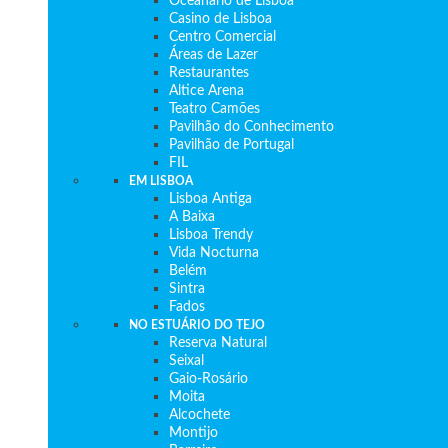
Oceanário de Lisboa
Casino de Lisboa
Centro Comercial
Áreas de Lazer
Restaurantes
Altice Arena
Teatro Camões
Pavilhão do Conhecimento
Pavilhão de Portugal
FIL
EM LISBOA
Lisboa Antiga
A Baixa
Lisboa Trendy
Vida Nocturna
Belém
Sintra
Fados
NO ESTUÁRIO DO TEJO
Reserva Natural
Seixal
Gaio-Rosário
Moita
Alcochete
Montijo