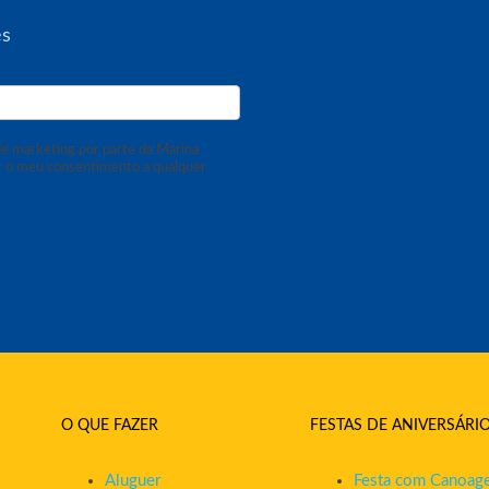
es
e marketing por parte da Marina
r o meu consentimento a qualquer
O QUE FAZER
FESTAS DE ANIVERSÁRI
Aluguer
Festa com Canoag