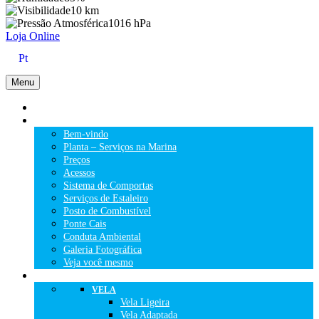
10 km
1016 hPa
Loja Online
Pt
Menu
HOME
A MARINA
Bem-vindo
Planta – Serviços na Marina
Preços
Acessos
Sistema de Comportas
Serviços de Estaleiro
Posto de Combustível
Ponte Cais
Conduta Ambiental
Galeria Fotográfica
Veja você mesmo
ACTIVIDADES NÁUTICAS
VELA
Vela Ligeira
Vela Adaptada