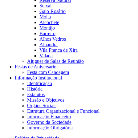
Reserva Natural
Seixal
Gaio-Rosário
Moita
Alcochete
Montijo
Barreiro
Alhos Vedros
Alhandra
Vila Franca de Xira
Valada
Aluguer de Salas de Reunião
Festas de Aniversário
Festa com Canoagem
Informação Institucional
Identificação
História
Estatutos
Missão e Objetivos
Órgãos Sociais
Estrutura Organizacional e Funcional
Informação Financeira
Governo da Sociedade
Informação Obrigatória