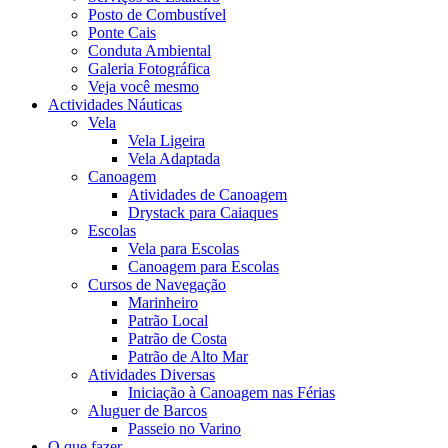
Posto de Combustível
Ponte Cais
Conduta Ambiental
Galeria Fotográfica
Veja você mesmo
Actividades Náuticas
Vela
Vela Ligeira
Vela Adaptada
Canoagem
Atividades de Canoagem
Drystack para Caiaques
Escolas
Vela para Escolas
Canoagem para Escolas
Cursos de Navegação
Marinheiro
Patrão Local
Patrão de Costa
Patrão de Alto Mar
Atividades Diversas
Iniciação à Canoagem nas Férias
Aluguer de Barcos
Passeio no Varino
O que fazer