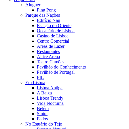
Aluguer
Ping Pong
Parque das Nações
Edifício Nau
Estação do Oriente
Oceanário de Lisboa
Casino de Lisboa
Centro Comercial
Áreas de Lazer
Restaurantes
Altice Arena
Teatro Camões
Pavilhão do Conhecimento
Pavilhão de Portugal
FIL
Em Lisboa
Lisboa Antiga
A Baixa
Lisboa Trendy
Vida Nocturna
Belém
Sintra
Fados
No Estuário do Tejo