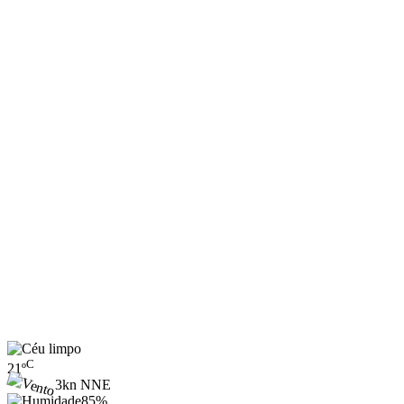
C
21
º
3kn NNE
85%