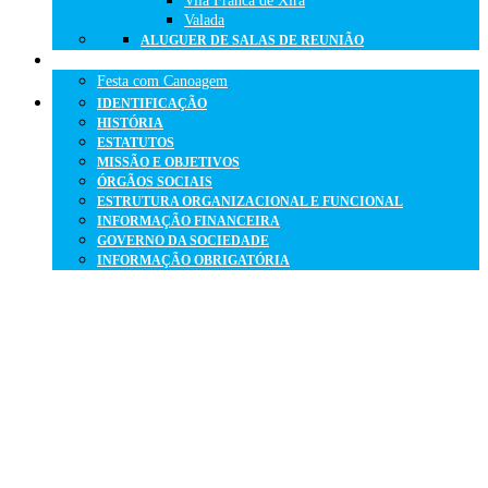
Vila Franca de Xira
Valada
ALUGUER DE SALAS DE REUNIÃO
FESTAS DE ANIVERSÁRIO
Festa com Canoagem
IDENTIFICAÇÃO
HISTÓRIA
ESTATUTOS
MISSÃO E OBJETIVOS
ÓRGÃOS SOCIAIS
ESTRUTURA ORGANIZACIONAL E FUNCIONAL
INFORMAÇÃO FINANCEIRA
GOVERNO DA SOCIEDADE
INFORMAÇÃO OBRIGATÓRIA