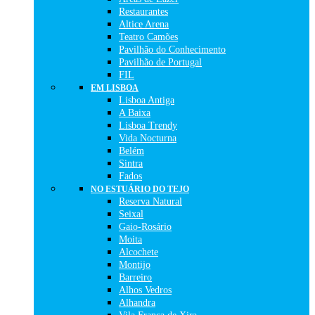
Restaurantes
Altice Arena
Teatro Camões
Pavilhão do Conhecimento
Pavilhão de Portugal
FIL
EM LISBOA
Lisboa Antiga
A Baixa
Lisboa Trendy
Vida Nocturna
Belém
Sintra
Fados
NO ESTUÁRIO DO TEJO
Reserva Natural
Seixal
Gaio-Rosário
Moita
Alcochete
Montijo
Barreiro
Alhos Vedros
Alhandra