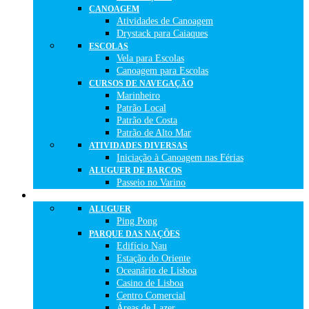
CANOAGEM
Atividades de Canoagem
Drystack para Caiaques
ESCOLAS
Vela para Escolas
Canoagem para Escolas
CURSOS DE NAVEGAÇÃO
Marinheiro
Patrão Local
Patrão de Costa
Patrão de Alto Mar
ATIVIDADES DIVERSAS
Iniciação à Canoagem nas Férias
ALUGUER DE BARCOS
Passeio no Varino
O QUE FAZER
ALUGUER
Ping Pong
PARQUE DAS NAÇÕES
Edifício Nau
Estação do Oriente
Oceanário de Lisboa
Casino de Lisboa
Centro Comercial
Áreas de Lazer