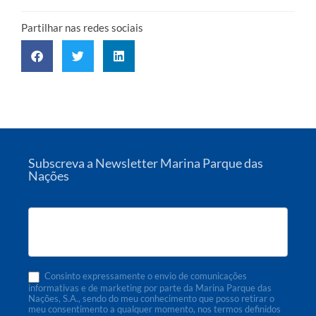
Partilhar nas redes sociais
Subscreva a Newsletter Marina Parque das
Nações
Subscrição
de
Newsletter
Consinto expressamente o envio de comunicações
informativas e de marketing por parte da Marina Parque das
Nações, S.A., sendo do meu conhecimento que posso retirar o
meu consentimento a qualquer momento, nos termos definidos