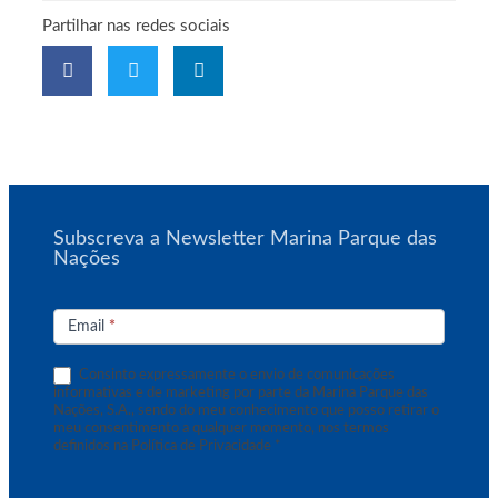
Partilhar nas redes sociais
Subscreva a Newsletter Marina Parque das
Nações
Subscrição
de
Email
*
Newsletter
Consinto expressamente o envio de comunicações
informativas e de marketing por parte da Marina Parque das
Nações, S.A., sendo do meu conhecimento que posso retirar o
meu consentimento a qualquer momento, nos termos
definidos na Política de Privacidade *