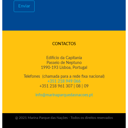
Enviar
CONTACTOS
Edifício da Capitania
Passeio de Neptuno
1990-193 Lisboa, Portugal
Telefones (chamada para a rede fixa nacional)
+351 218 949 066
+351 218 961 307 | 08 | 09
info@marinaparquedasnacoes.pt
@ 2021 Marina Parque das Nações - Todos os direitos reservados